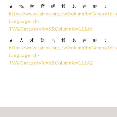
★協會官網報名連結：
https://www.tairoa.org.tw/column/bnGenerator.
Language=zh-
TW&CategoryId=5&ColumnId=11165
★人才媒合報名連結：
https://www.tairoa.org.tw/column/bnGenerator.
Language=zh-
TW&CategoryId=5&ColumnId=11142