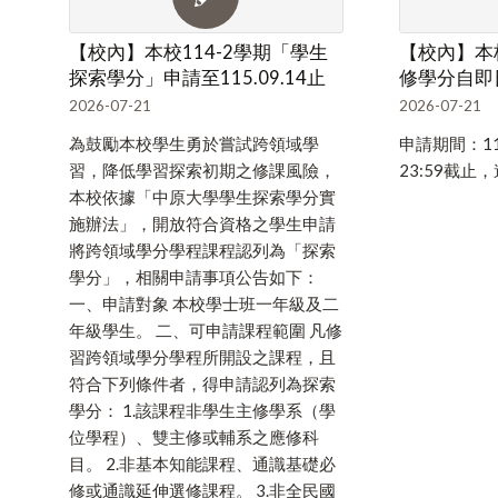
【校內】本校114-2學期「學生
【校內】本校
探索學分」申請至115.09.14止
修學分自即日
2026-07-21
2026-07-21
為鼓勵本校學生勇於嘗試跨領域學
申請期間：11
習，降低學習探索初期之修課風險，
23:59截止
本校依據「中原大學學生探索學分實
施辦法」，開放符合資格之學生申請
將跨領域學分學程課程認列為「探索
學分」，相關申請事項公告如下：
一、申請對象 本校學士班一年級及二
年級學生。 二、可申請課程範圍 凡修
習跨領域學分學程所開設之課程，且
符合下列條件者，得申請認列為探索
學分： 1.該課程非學生主修學系（學
位學程）、雙主修或輔系之應修科
目。 2.非基本知能課程、通識基礎必
修或通識延伸選修課程。 3.非全民國