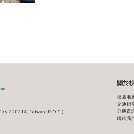
關於
校園地
交通指
分機資
City 320314, Taiwan (R.O.C.)
聯絡我