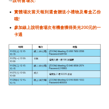
⇒
說明會場次
:
實體場次當天報到還會贈送小禮物及餐盒乙份
哦
!
參加線上說明會場次有機會獲得美光
200
元的一
卡通