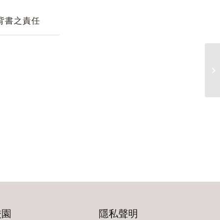
背書之責任
1
設
校園
隱私聲明