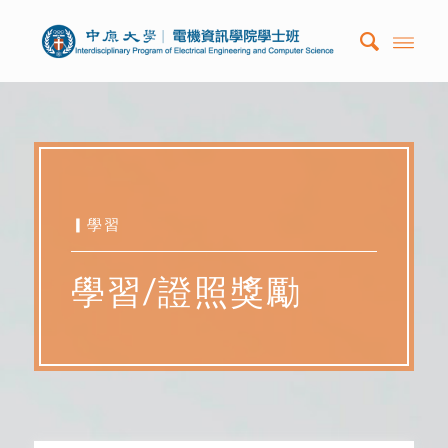
▎學習
學習/證照獎勵