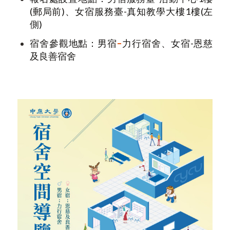
(郵局前)、女宿服務臺-真知教學大樓1樓(左
側)
宿舍參觀地點：男宿
–
力行宿舍、女宿-恩慈
及良善宿舍