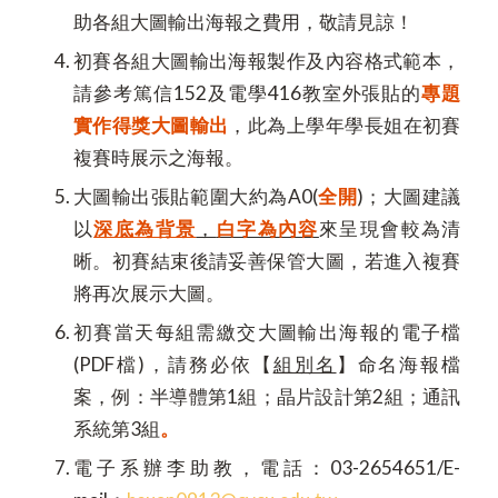
助各組大圖輸出海報之費用，敬請見諒！
初賽各組大圖輸出海報製作及內容格式範本，
請參考篤信152及電學416教室外張貼的
專題
實作得獎大圖輸出
，此為上學年學長姐在初賽
複賽時展示之海報。
大圖輸出張貼範圍大約為A0(
全開
)；大圖建議
以
深底為背景
，
白字為內容
來呈現會較為清
晰。初賽結束後請妥善保管大圖，若進入複賽
將再次展示大圖。
初賽當天每組需繳交大圖輸出海報的電子檔
(PDF檔)，請務必依【
組別名
】命名海報檔
案，例：半導體第1組；晶片設計第2組；通訊
系統第3組
。
電子系辦李助教，電話：03-2654651/E-