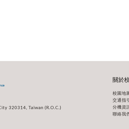
關於
校園地
交通指
分機資
City 320314, Taiwan (R.O.C.)
聯絡我