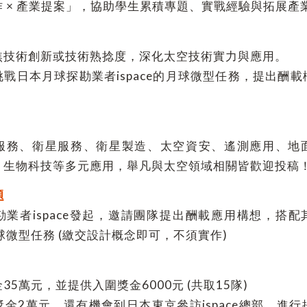
 × 產業提案」，協助學生累積專題、實戰經驗與拓展產
焦技術創新或技術熟捻度，深化太空技術實力與應用。
戰日本月球探勘業者ispace的月球微型任務，提出酬
服務、衛星服務、衛星製造、太空資安、遙測應用、地
、生物科技等多元應用，舉凡與太空領域相關皆歡迎投稿
題
業者ispace發起，邀請團隊提出酬載應用構想，搭配其ULT
月球微型任務 (繳交設計概念即可，不須實作)
5萬元，並提供入圍獎金6000元 (共取15隊)
金2萬元，還有機會到日本東京參訪ispace總部，進