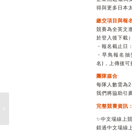
得與更多日本
繳交項目與報
競賽為全英文
於登入後下載
・報名截止日：
・早鳥報名抽獎活
名)，上傳後
團隊媒合
每隊人數需為2
我們將協助引
完整競賽資訊
2025微星盃原力覺醒-專題暨AI創意構
想競賽，電資四獲創�...
✨中文場線上競
錯過中文場線