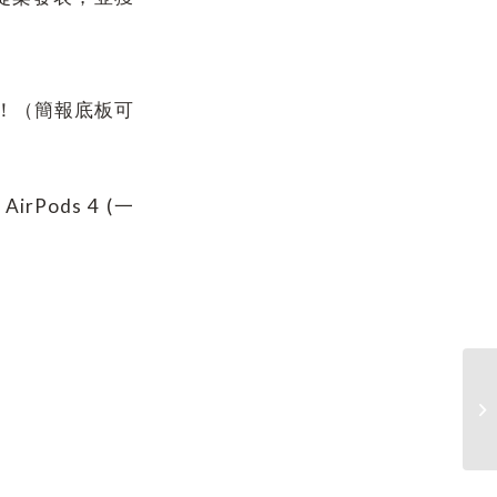
！（簡報底板可
Pods 4 (一
【
流