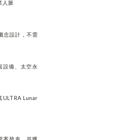
業人脈
載概念設計，不需
面設備、太空永
！
RA Lunar
行提案發表，並獲