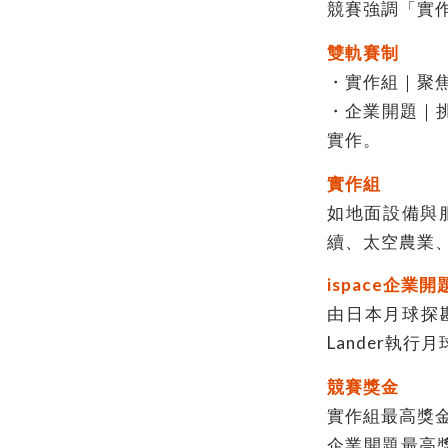
競賽強調「實作
雙軌賽制
・實作組｜聚
・企業開題｜挑
實作。
實作組
如地面設備與
續、太空農業
ispace企業開
由日本月球探勘
Lander執行
競賽獎金
實作組最高獎金3
企業開題最高獎