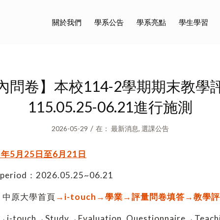
關於我們
學系公告
學系亮點
學生學習
內問卷】本校114-2學期期末教學
115.05.25-06.21進行施測
/
2026-05-29
在：
最新消息
,
選課公告
5年
5
月25日至6月21日
g period：2026.05.25~06.21
：中原大學首頁
→
i-touch
→學業→評量問卷填答→教學評
-touch→Study→Evaluation Questionnaire→Teachin