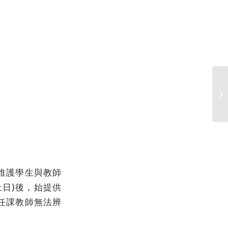
【
「
維護學生與教師
止日)後，始提供
任課教師無法辨