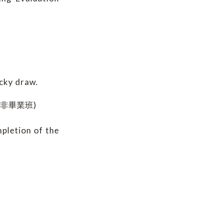
ucky draw.
非畢業班)
pletion of the