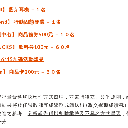
all】 藍芽耳機 －１名
cend】 行動固態硬碟 －１名
中心】 商品禮券500元 －１０名
UCKS】 飲料券100元 －６０名
1、6/15加碼活動獎品
ven】 商品卡200元 －３０名
學評量資料
均採密件方式處理
，並秉持獨立、公平原則，
結果將於任課教師完成學期成績送出 (繳交學期成績截
改進之參考；
分析報告係以整體彙整及不具名方式呈現
，
身分。