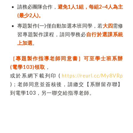
請務必團隊合作，
避免1人1組，每組2~4人為主
(最少2人)。
專題製作(一)僅自動加選本班同學，若
大四
需修
習專題製作課程，請同學務必
自行於選課系統
上加選
。
［專題製作指導老師同意書］可
至學士班系辦
(電學103)領取
，
或於系網下載列印 (
https://reurl.cc/My8VRp
)；老師同意並簽核後，請繳交【系辦留存聯】
到電學103，另一聯交給指導老師。