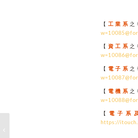
【
工業系
之
w=10085@fo
【
資工系
之
w=10086@fo
【
電子系
之
w=10087@fo
【
電機系
之
w=10088@fo
【
電子系
https://itou
【校外競賽】115年資訊月「傑出資訊
人才獎」選拔活動